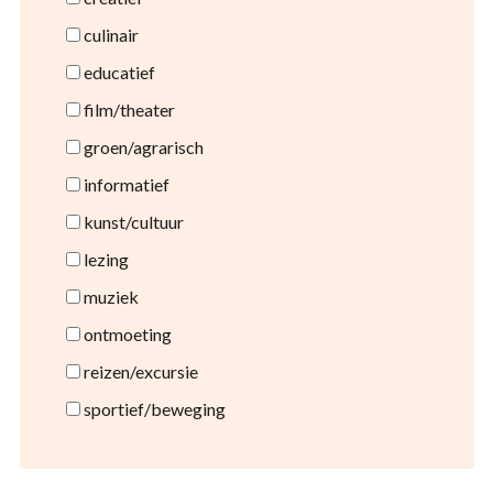
culinair
educatief
film/theater
groen/agrarisch
informatief
kunst/cultuur
lezing
muziek
ontmoeting
reizen/excursie
sportief/beweging