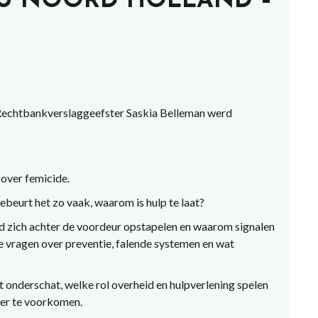
U NOORD HOLLAND –
N
Rechtbankverslaggeefster Saskia Belleman werd
 over femicide.
beurt het zo vaak, waarom is hulp te laat?
ld zich achter de voordeur opstapelen en waarom signalen
e vragen over preventie, falende systemen en wat
 onderschat, welke rol overheid en hulpverlening spelen
ter te voorkomen.