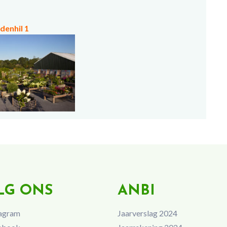
denhil 1
LG ONS
ANBI
agram
Jaarverslag 2024