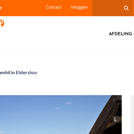
e
Contact
Inloggen
AFDELING
nhil in Eldersloo