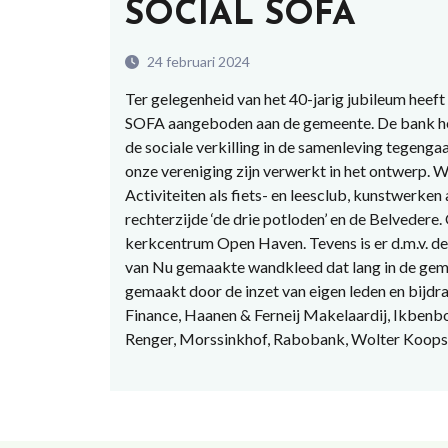
SOCIAL SOFA
24 februari 2024
Ter gelegenheid van het 40-jarig jubileum hee
SOFA aangeboden aan de gemeente. De bank hee
de sociale verkilling in de samenleving tegenga
onze vereniging zijn verwerkt in het ontwerp. W
Activiteiten als fiets- en leesclub, kunstwerken
rechterzijde ‘de drie potloden’ en de Belvedere
kerkcentrum Open Haven. Tevens is er d.m.v. de
van Nu gemaakte wandkleed dat lang in de gem
gemaakt door de inzet van eigen leden en bijd
Finance, Haanen & Ferneij Makelaardij, Ikben
Renger, Morssinkhof, Rabobank, Wolter Koops