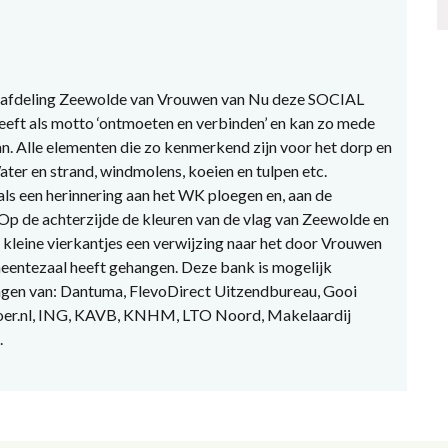
ft afdeling Zeewolde van Vrouwen van Nu deze SOCIAL
ft als motto ‘ontmoeten en verbinden’ en kan zo mede
an. Alle elementen die zo kenmerkend zijn voor het dorp en
ater en strand, windmolens, koeien en tulpen etc.
 als een herinnering aan het WK ploegen en, aan de
. Op de achterzijde de kleuren van de vlag van Zeewolde en
 kleine vierkantjes een verwijzing naar het door Vrouwen
eentezaal heeft gehangen. Deze bank is mogelijk
ragen van: Dantuma, FlevoDirect Uitzendbureau, Gooi
boer.nl, ING, KAVB, KNHM, LTO Noord, Makelaardij
.