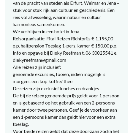
van de pracht van steden als Erfurt, Weimar en Jena –
stuk voor stuk rijk aan cultuur en geschiedenis. Een
reis vol afwisseling, waarin natuur en cultuur
harmonieus samenkomen.
We verblijven in een hotel in Jena.
Reisorganisatie: Fital Reizen Richtprijs € 1.195,00
p.p. halfpension Toeslag 1-pers. kamer € 150,00 p.p.
Info en opgave bij Dieky Reefman t. 06 30825541 e.
diekyreefman@gmail.com
Alle reizen zijn inclusief:
genoemde excursies, fooien, indien mogelijk ’s
morgens een kop koffie/ thee.
De reizen zijn exclusief lunches en drankjes.
De bij de reizen genoemde prijs geldt voor 1 persoon
en is gebaseerd op het gebruik van een 2-persoons
kamer door twee personen. Geef je de voorkeur aan
een 1-persoons kamer dan geldt hiervoor een extra
toeslag.
Voor beide reizen geldt dat deze doorgaan zodra het