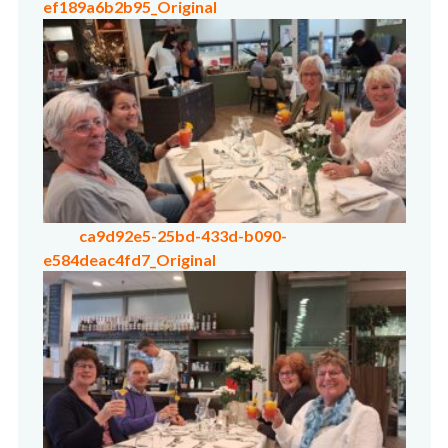
ef189a6b2b95_Original
ca9d92e5-25bd-433d-b090-
e584deac4fd7_Original