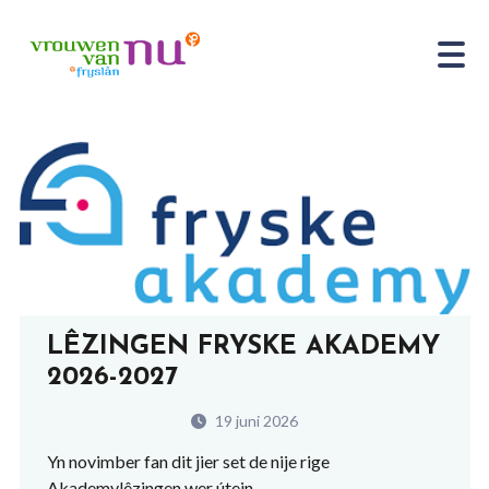
LÊZINGEN FRYSKE AKADEMY
2026-2027
19 juni 2026
Yn novimber fan dit jier set de nije rige
Akademylêzingen wer útein.