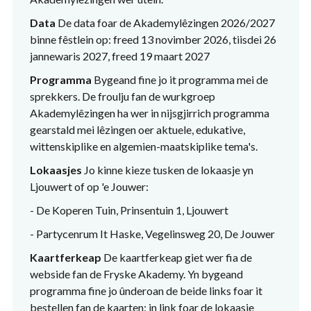
Data
De data foar de Akademylêzingen 2026/2027
binne fêstlein op: freed 13 novimber 2026, tiisdei 26
jannewaris 2027, freed 19 maart 2027
Programma
Bygeand fine jo it programma mei de
sprekkers. De froulju fan de wurkgroep
Akademylêzingen ha wer in nijsgjirrich programma
gearstald mei lêzingen oer aktuele, edukative,
wittenskiplike en algemien-maatskiplike tema's.
Lokaasjes
Jo kinne kieze tusken de lokaasje yn
Ljouwert of op 'e Jouwer:
- ‎De Koperen Tuin, Prinsentuin 1, Ljouwert
- ‎Partycenrum It Haske, Vegelinsweg 20, De Jouwer
Kaartferkeap
De kaartferkeap giet wer fia de
webside fan de Fryske Akademy. Yn bygeand
programma fine jo ûnderoan de beide links foar it
best​​ellen fan de kaarten: in link foar de lokaasje