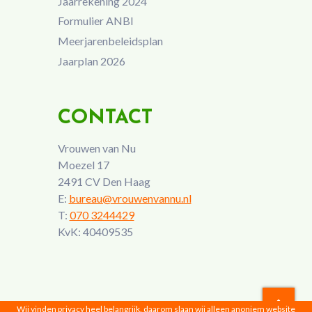
Jaarrekening 2024
Formulier ANBI
Meerjarenbeleidsplan
Jaarplan 2026
CONTACT
Vrouwen van Nu
Moezel 17
2491 CV Den Haag
E:
bureau@vrouwenvannu.nl
T:
070 3244429
KvK: 40409535
Wij vinden privacy heel belangrijk, daarom slaan wij alleen anoniem website