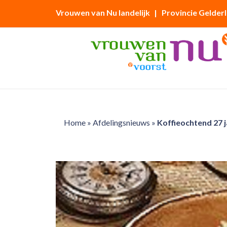
Vrouwen van Nu landelijk
| Provincie Gelder
Home
»
Afdelingsnieuws
»
Koffieochtend 27 j