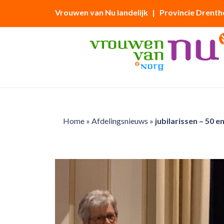
Vrouwen van Nu landelijk
| Provincie Drenth
Home
»
Afdelingsnieuws
»
jubilarissen – 50 en