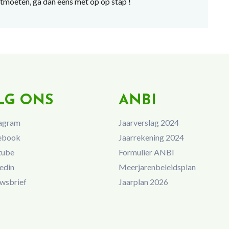
tmoeten, ga dan eens met op op stap !
LG ONS
ANBI
agram
Jaarverslag 2024
ebook
Jaarrekening 2024
tube
Formulier ANBI
edin
Meerjarenbeleidsplan
wsbrief
Jaarplan 2026