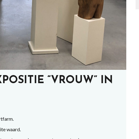
POSITIE “VROUW” IN
rtfarm.
ite waard.