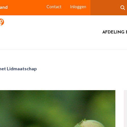
land
Contact
Inloggen
AFDELING 
het Lidmaatschap