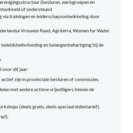
verenigingsstructuur (besturen, werkgroepen en
ontwikkeld of ondersteund
g via trainingen en leiderschapsontwikkeling door
ederlandse Vrouwen Raad, Agriterra, Women for Water
 beleidsbeïnvloeding en belangenbehartiging bij de
s
voor dit jaar:
r actief zijn in provinciale besturen of commissies.
elen met andere actieve vrijwilligers binnen de
shops (deels gratis, deels speciaal ledentarief).
ief).