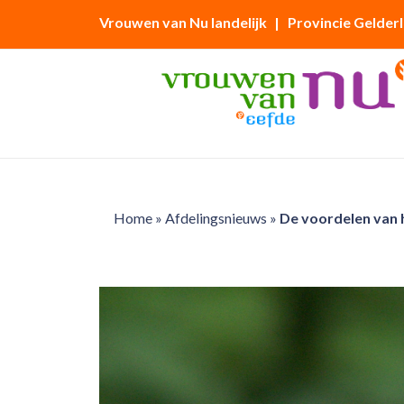
Vrouwen van Nu landelijk
| Provincie Gelder
Home
»
Afdelingsnieuws
»
De voordelen van 