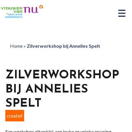
Home
»
Zilverworkshop bij Annelies Spelt
ZILVERWORKSHOP
BIJ ANNELIES
SPELT
creatief
Een workshop zilverklei, een leuke en unieke ervaring