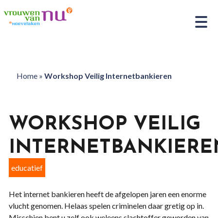
Home
»
Workshop Veilig Internetbankieren
WORKSHOP VEILIG
INTERNETBANKIERE
educatief
Het internet bankieren heeft de afgelopen jaren een enorme
vlucht genomen. Helaas spelen criminelen daar gretig op in.
Misschien bent u zelf ook weleens slachtoffer geworden van