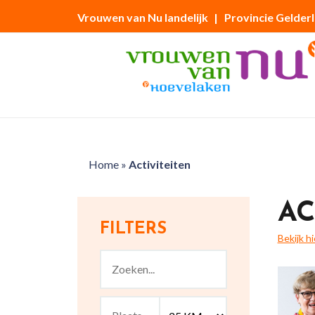
Vrouwen van Nu landelijk
| Provincie Gelder
Home
»
Activiteiten
AC
FILTERS
Bekijk h