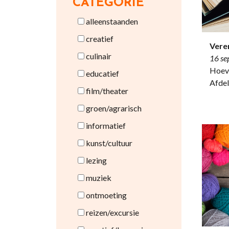
CATEGORIE
alleenstaanden
creatief
Vere
culinair
16 se
Hoeve
educatief
Afdel
film/theater
groen/agrarisch
informatief
kunst/cultuur
lezing
muziek
ontmoeting
reizen/excursie