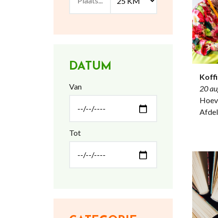
DATUM
Koff
Van
20 au
Hoeve
Afdel
Tot