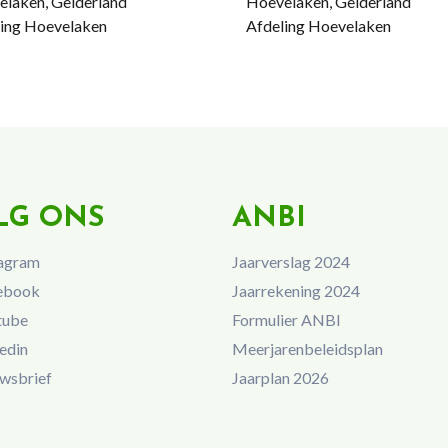
laken, Gelderland
Hoevelaken, Gelderland
ing Hoevelaken
Afdeling Hoevelaken
LG ONS
ANBI
agram
Jaarverslag 2024
ebook
Jaarrekening 2024
tube
Formulier ANBI
edin
Meerjarenbeleidsplan
wsbrief
Jaarplan 2026