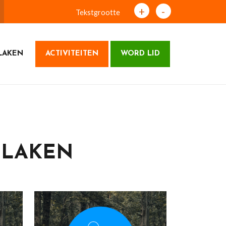
+
-
Tekstgrootte
LAKEN
ACTIVITEITEN
WORD LID
ELAKEN