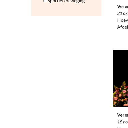
sportief/beweging
Vere
21 ok
Hoeve
Afdel
Vere
18 n