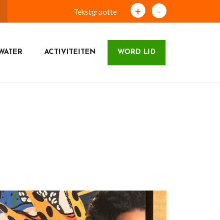
+
-
Tekstgrootte
WATER
ACTIVITEITEN
WORD LID