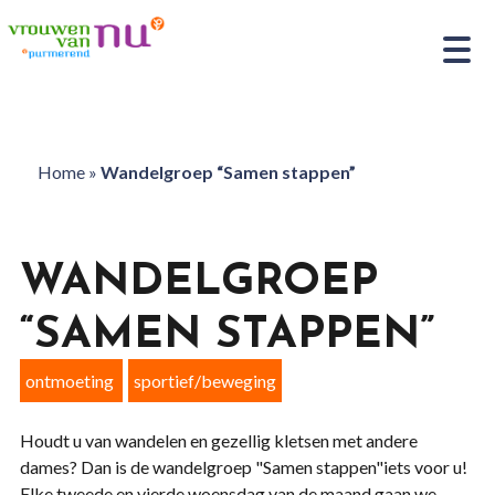
Home
»
Wandelgroep “Samen stappen”
WANDELGROEP
“SAMEN STAPPEN”
ontmoeting
sportief/beweging
Houdt u van wandelen en gezellig kletsen met andere
dames? Dan is de wandelgroep "Samen stappen"iets voor u!
Elke tweede en vierde woensdag van de maand gaan we