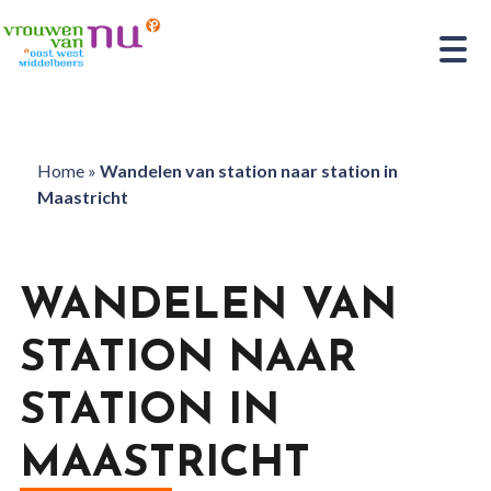
Home
»
Wandelen van station naar station in
Maastricht
WANDELEN VAN
STATION NAAR
STATION IN
MAASTRICHT