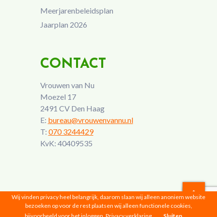
Meerjarenbeleidsplan
Jaarplan 2026
CONTACT
Vrouwen van Nu
Moezel 17
2491 CV Den Haag
E:
bureau@vrouwenvannu.nl
T:
070 3244429
KvK: 40409535
Wij vinden privacy heel belangrijk, daarom slaan wij alleen anoniem website
bezoeken op voor de rest plaatsen wij alleen functionele cookies,
Vrouwen van Nu © 2026 |
Privacyverklaring
bijvoorbeeld voor het inloggen.
Privacy verklaring
Sluiten