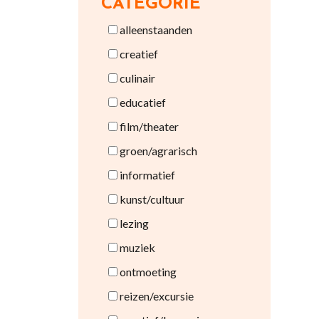
CATEGORIE
alleenstaanden
creatief
culinair
educatief
film/theater
groen/agrarisch
informatief
kunst/cultuur
lezing
muziek
ontmoeting
reizen/excursie