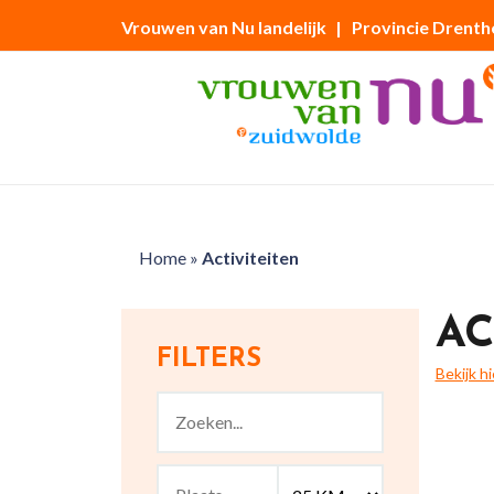
Vrouwen van Nu landelijk
| Provincie Drenth
Home
»
Activiteiten
AC
FILTERS
Bekijk h