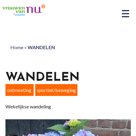
Home
»
WANDELEN
WANDELEN
ontmoeting
sportief/beweging
Wekelijkse wandeling