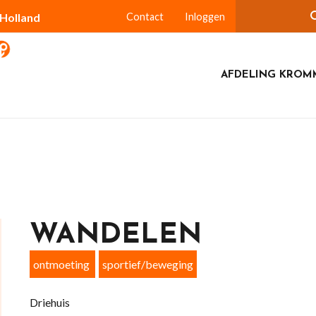
-Holland
Contact
Inloggen
AFDELING KROM
WANDELEN
ontmoeting
sportief/beweging
Driehuis