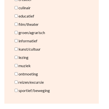
culinair
educatief
film/theater
groen/agrarisch
informatief
kunst/cultuur
lezing
muziek
ontmoeting
reizen/excursie
sportief/beweging