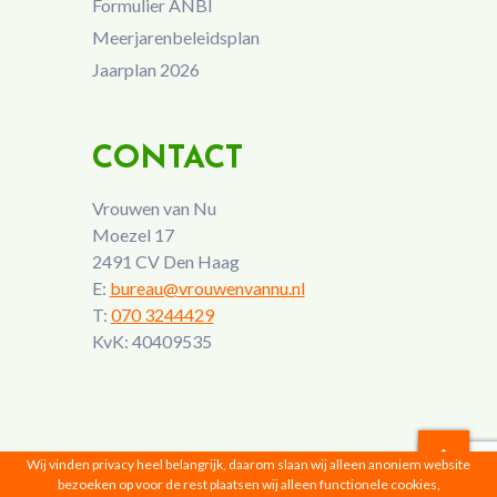
Formulier ANBI
Meerjarenbeleidsplan
Jaarplan 2026
CONTACT
Vrouwen van Nu
Moezel 17
2491 CV Den Haag
E:
bureau@vrouwenvannu.nl
T:
070 3244429
KvK: 40409535
Wij vinden privacy heel belangrijk, daarom slaan wij alleen anoniem website
bezoeken op voor de rest plaatsen wij alleen functionele cookies,
Vrouwen van Nu © 2026 |
Privacyverklaring