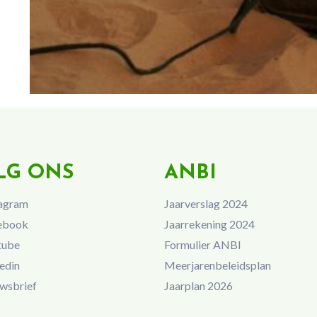
LG ONS
ANBI
agram
Jaarverslag 2024
ebook
Jaarrekening 2024
tube
Formulier ANBI
edin
Meerjarenbeleidsplan
wsbrief
Jaarplan 2026