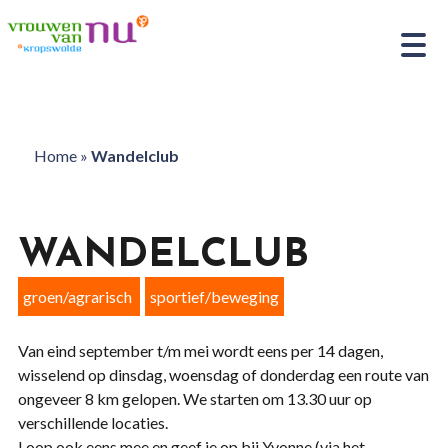
Home
»
Wandelclub
WANDELCLUB
groen/agrarisch
sportief/beweging
Van eind september t/m mei wordt eens per 14 dagen,
wisselend op dinsdag, woensdag of donderdag een route van
ongeveer 8 km gelopen. We starten om 13.30 uur op
verschillende locaties.
Loop ook eens mee en geef je op bij Yvonne (via het