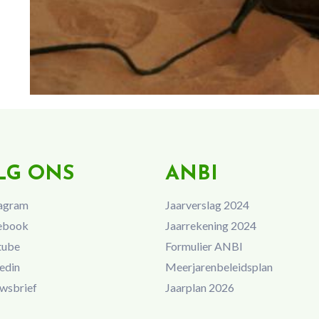
LG ONS
ANBI
agram
Jaarverslag 2024
ebook
Jaarrekening 2024
tube
Formulier ANBI
edin
Meerjarenbeleidsplan
wsbrief
Jaarplan 2026