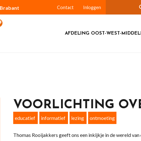
-Brabant
Contact
Inloggen
AFDELING OOST-WEST-MIDDEL
VOORLICHTING OV
educatief
informatief
lezing
ontmoeting
Thomas Rooijakkers geeft ons een inkijkje in de wereld van 