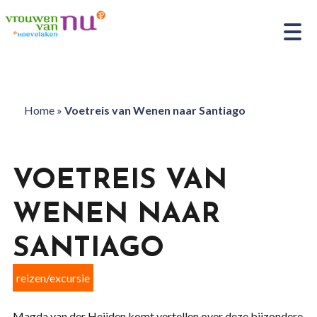
Home
»
Voetreis van Wenen naar Santiago
VOETREIS VAN
WENEN NAAR
SANTIAGO
reizen/excursie
Magda van der Heijden komt vertellen over deze bijzondere