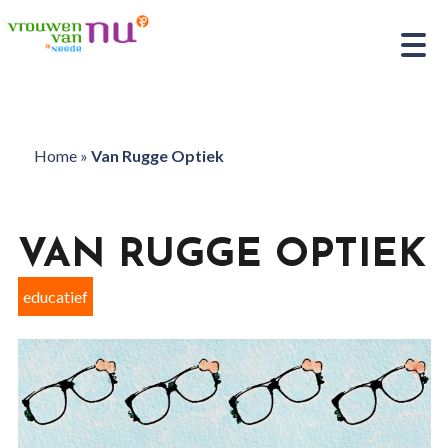
Home
»
Van Rugge Optiek
VAN RUGGE OPTIEK
educatief