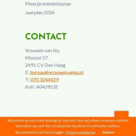
Meerjarenbeleidsplan
Jaarplan 2026
CONTACT
Vrouwen van Nu
Moezel 17
2491 CV Den Haag
E:
bureau@vrouwenvannu.nl
T:
070 3244429
KvK: 40409535
Wij vinden privacy heel belangrijk, daarom slaan wij alleen anoniem website
bezoeken op voor de rest plaatsen wij alleen functionele cookies,
Vrouwen van Nu © 2026 |
Privacyverklaring
bijvoorbeeld voor het inloggen.
Privacy verklaring
Sluiten