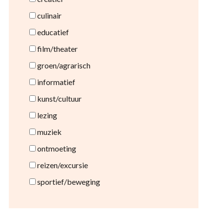
culinair
educatief
film/theater
groen/agrarisch
informatief
kunst/cultuur
lezing
muziek
ontmoeting
reizen/excursie
sportief/beweging