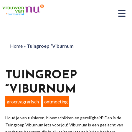
Home
»
Tuingroep “Viburnum
TUINGROEP
“VIBURNUM
groen/agrarisch
ontmoeting
Houd je van tuinieren, bloemschikken en gezelligheid? Dan is de
Tuingroep Viburnum iets voor jou! Viburnum is een geslacht van
prachtige heesters die in elk seizoen iets te bieden hebben: