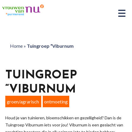
Home
»
Tuingroep “Viburnum
TUINGROEP
“VIBURNUM
groen/agrarisch
ontmoeting
Houd je van tuinieren, bloemschikken en gezelligheid? Dan is de
Tuingroep Viburnum iets voor jou! Viburnum is een geslacht van
prachtige heesters die in elk seizoen iets te bieden hebben: