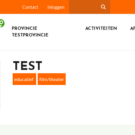
Contact
Inloggen
PROVINCIE
ACTIVITEITEN
A
TESTPROVINCIE
TEST
educatief
film/theater