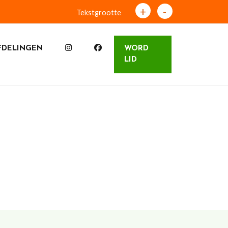
+
-
Tekstgrootte
FDELINGEN
WORD
LID