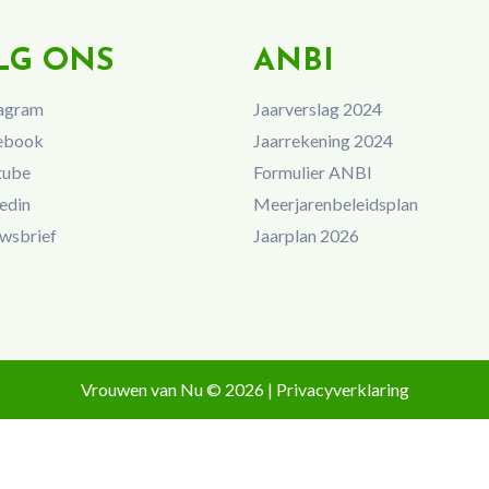
LG ONS
ANBI
agram
Jaarverslag 2024
ebook
Jaarrekening 2024
tube
Formulier ANBI
edin
Meerjarenbeleidsplan
wsbrief
Jaarplan 2026
Vrouwen van Nu © 2026 |
Privacyverklaring