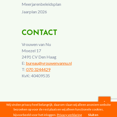
Meerjarenbeleidsplan
Jaarplan 2026
CONTACT
Vrouwen van Nu
Moezel 17
2491 CV Den Haag
E:
bureau@vrouwenvannu.nl
T:
070 3244429
KvK: 40409535
Wij vinden privacy heel belangrijk, daarom slaan wij alleen anoniem website
bezoeken op voor de rest plaatsen wij alleen functionele cookies,
Vrouwen van Nu © 2026 |
Privacyverklaring
bijvoorbeeld voor het inloggen.
Privacy verklaring
Sluiten