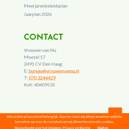
Meerjarenbeleidsplan
Jaarplan 2026
CONTACT
Vrouwen van Nu
Moezel 17
2491 CV Den Haag
E:
bureau@vrouwenvannu.nl
T:
070 3244429
KvK: 40409535
Wij vinden privacy heel belangrijk, daarom slaan wij alleen anoniem website
bezoeken op voor de rest plaatsen wij alleen functionele cookies,
Vrouwen van Nu © 2026 |
Privacyverklaring
bijvoorbeeld voor het inloggen.
Privacy verklaring
Sluiten