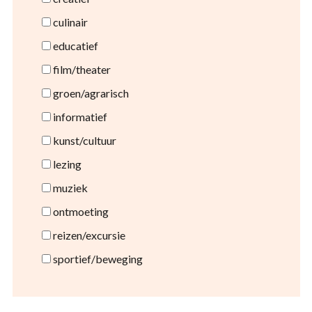
culinair
educatief
film/theater
groen/agrarisch
informatief
kunst/cultuur
lezing
muziek
ontmoeting
reizen/excursie
sportief/beweging