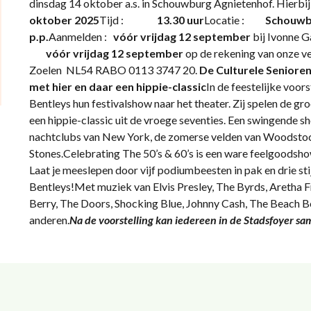
dinsdag 14 oktober a.s. in Schouwburg Agnietenhof. Hierbi
oktober 2025
Tijd :
13.30 uur
Locatie :
Schouwbu
p.p.
Aanmelden :
vóór vrijdag 12 september
bij Ivonne Ga
vóór vrijdag 12 september
op de rekening van onze v
Zoelen NL54 RABO 0113 3747 20.
De Culturele Seniorend
met hier en daar een hippie-classic
In de feestelijke voors
Bentleys hun festivalshow naar het theater. Zij spelen de groot
een hippie-classic uit de vroege seventies. Een swingende s
nachtclubs van New York, de zomerse velden van Woodstoc
Stones.Celebrating The 50’s & 60’s is een ware feelgoodsho
Laat je meeslepen door vijf podiumbeesten in pak en drie sti
Bentleys!Met muziek van Elvis Presley, The Byrds, Aretha F
Berry, The Doors, Shocking Blue, Johnny Cash, The Beach B
anderen.
Na de voorstelling kan iedereen in de Stadsfoyer s