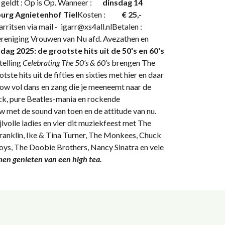
j geldt : Op is Op. Wanneer :
dinsdag 14
rg Agnietenhof Tiel
Kosten :
€ 25,-
rritsen via mail - igarr@xs4all.nlBetalen :
ereniging Vrouwen van Nu afd. Avezathen en
ag 2025: de grootste hits uit de 50's en 60's
telling
Celebrating The 50’s & 60’s
brengen The
ste hits uit de fifties en sixties met hier en daar
how vol dans en zang die je meeneemt naar de
k, pure Beatles-mania en rockende
w met de sound van toen en de attitude van nu.
jlvolle ladies en vier dit muziekfeest met The
ranklin, Ike & Tina Turner, The Monkees, Chuck
oys, The Doobie Brothers, Nancy Sinatra en vele
amen genieten van een high tea.