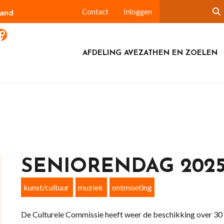
land
Contact
Inloggen
AFDELING AVEZATHEN EN ZOELEN
SENIORENDAG 202
kunst/cultuur
muziek
ontmoeting
De Culturele Commissie heeft weer de beschikking over 30 