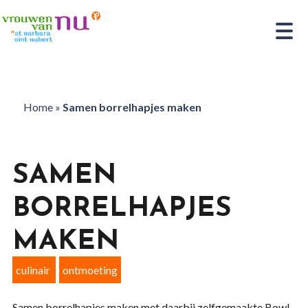
Home
»
Samen borrelhapjes maken
SAMEN
BORRELHAPJES
MAKEN
culinair
ontmoeting
Samen borrelhapjes maken met daarbij zelfgemaakte Bowl.