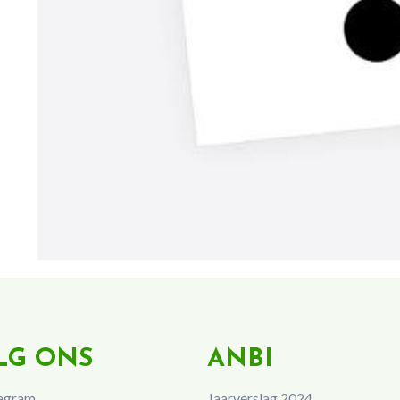
LG ONS
ANBI
agram
Jaarverslag 2024