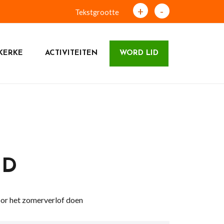
+
-
Tekstgrootte
KERKE
ACTIVITEITEN
WORD LID
ND
oor het zomerverlof doen