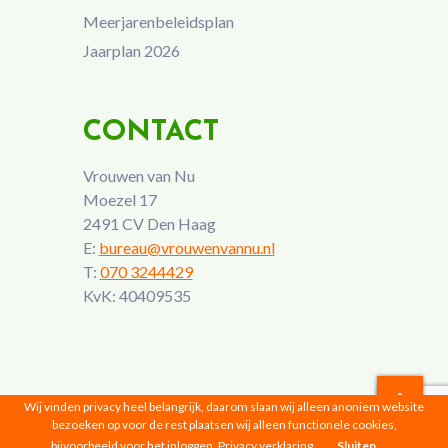
Meerjarenbeleidsplan
Jaarplan 2026
CONTACT
Vrouwen van Nu
Moezel 17
2491 CV Den Haag
E:
bureau@vrouwenvannu.nl
T:
070 3244429
KvK: 40409535
Wij vinden privacy heel belangrijk, daarom slaan wij alleen anoniem website
bezoeken op voor de rest plaatsen wij alleen functionele cookies,
Vrouwen van Nu © 2026 |
Privacyverklaring
bijvoorbeeld voor het inloggen.
Privacy verklaring
Sluiten