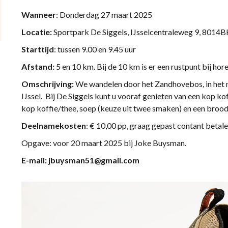
Wanneer
: Donderdag 27 maart 2025
Locatie:
Sportpark De Siggels, IJsselcentraleweg 9, 8014B
Starttijd
: tussen 9.00 en 9.45 uur
Afstand:
5 en 10 km. Bij de 10 km is er een rustpunt bij hor
Omschrijving:
We wandelen door het Zandhovebos, in het 
IJssel. Bij De Siggels kunt u vooraf genieten van een kop ko
kop koffie/thee, soep (keuze uit twee smaken) en een brood
Deelnamekosten
: € 10,00 pp, graag gepast contant betal
Opgave: voor 20 maart 2025 bij Joke Buysman.
E-mail: jbuysman51@gmail.com