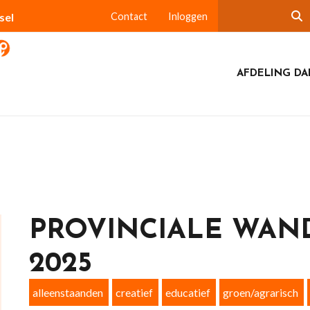
sel
Contact
Inloggen
AFDELING DA
PROVINCIALE WAN
2025
alleenstaanden
creatief
educatief
groen/agrarisch