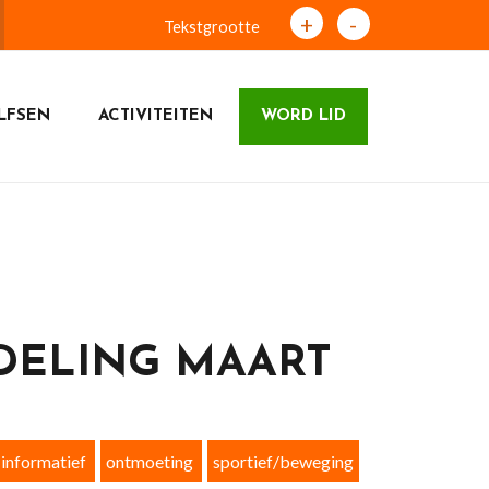
+
-
Tekstgrootte
LFSEN
ACTIVITEITEN
WORD LID
DELING MAART
informatief
ontmoeting
sportief/beweging