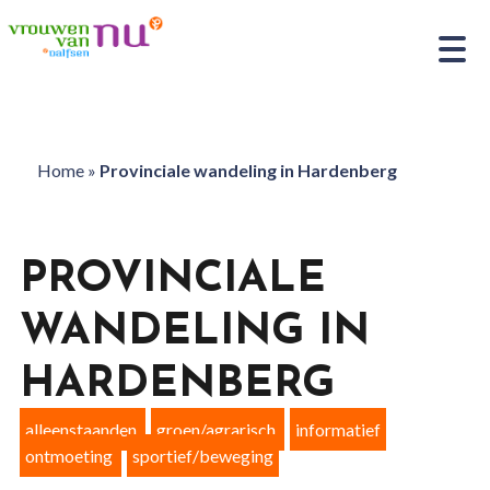
Home
»
Provinciale wandeling in Hardenberg
PROVINCIALE
WANDELING IN
HARDENBERG
alleenstaanden
groen/agrarisch
informatief
ontmoeting
sportief/beweging