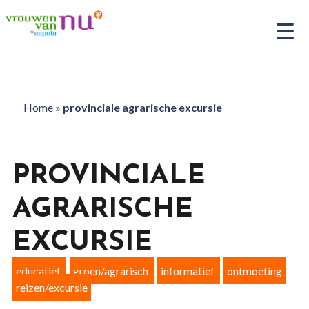
Home
»
provinciale agrarische excursie
PROVINCIALE
AGRARISCHE
EXCURSIE
educatief
groen/agrarisch
informatief
ontmoeting
reizen/excursie