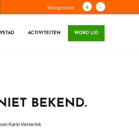
+
-
Tekstgrootte
YSTAD
ACTIVITEITEN
WORD LID
IET BEKEND.
oon Karin Vesterink