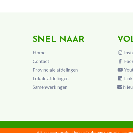
SNEL NAAR
VO
Home
Inst
Contact
Fac
Provinciale afdelingen
You
Lokale afdelingen
Link
Samenwerkingen
Nieu
Wij vinden privacy heel belangrijk, daarom slaan wij alleen a