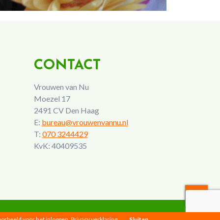
CONTACT
Vrouwen van Nu
Moezel 17
2491 CV Den Haag
E:
bureau@vrouwenvannu.nl
T:
070 3244429
KvK: 40409535
voorbeeld voor het inloggen.
Privacy verklaring
Sluiten