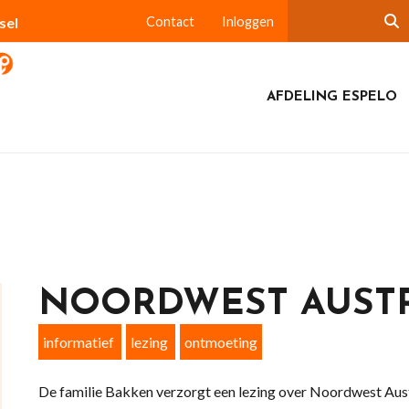
sel
Contact
Inloggen
AFDELING ESPELO
NOORDWEST AUSTR
informatief
lezing
ontmoeting
De familie Bakken verzorgt een lezing over Noordwest Aust