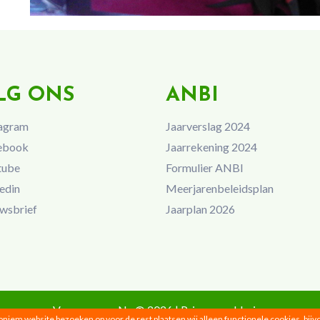
LG ONS
ANBI
agram
Jaarverslag 2024
ebook
Jaarrekening 2024
tube
Formulier ANBI
edin
Meerjarenbeleidsplan
wsbrief
Jaarplan 2026
Vrouwen van Nu © 2026 |
Privacyverklaring
noniem website bezoeken op voor de rest plaatsen wij alleen functionele cookies, bij