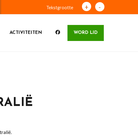
+
-
Tekstgrootte
ACTIVITEITEN
WORD LID
ALIË
ralië.