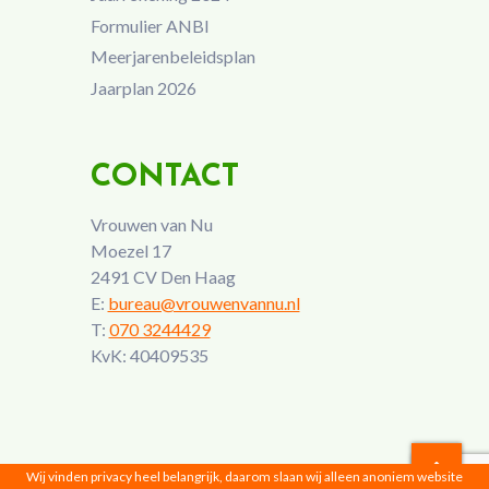
Formulier ANBI
Meerjarenbeleidsplan
Jaarplan 2026
CONTACT
Vrouwen van Nu
Moezel 17
2491 CV Den Haag
E:
bureau@vrouwenvannu.nl
T:
070 3244429
KvK: 40409535
Wij vinden privacy heel belangrijk, daarom slaan wij alleen anoniem website