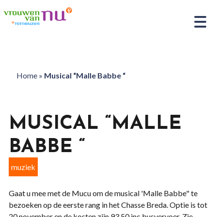
Home
»
Musical “Malle Babbe “
MUSICAL “MALLE
BABBE “
muziek
Gaat u mee met de Mucu om de musical 'Malle Babbe" te
bezoeken op de eerste rang in het Chasse Breda. Optie is tot
20 november en de kosten zijn 93,50 inc busvervoer. Zie