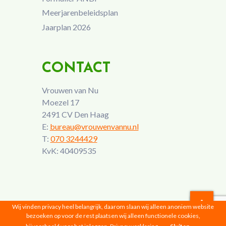
Meerjarenbeleidsplan
Jaarplan 2026
CONTACT
Vrouwen van Nu
Moezel 17
2491 CV Den Haag
E:
bureau@vrouwenvannu.nl
T:
070 3244429
KvK: 40409535
Wij vinden privacy heel belangrijk, daarom slaan wij alleen anoniem website
bezoeken op voor de rest plaatsen wij alleen functionele cookies,
Vrouwen van Nu © 2026 |
Privacyverklaring