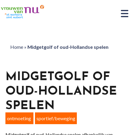
Home
»
Midgetgolf of oud-Hollandse spelen
MIDGETGOLF OF
OUD-HOLLANDSE
SPELEN
ontmoeting
sportief/beweging
Midgetgolf of oud-Hollandse spelen afhankelijk van