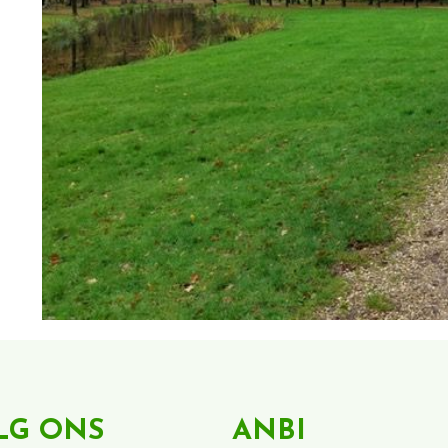
LG ONS
ANBI