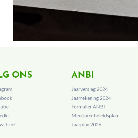
LG ONS
ANBI
agram
Jaarverslag 2024
ebook
Jaarrekening 2024
tube
Formulier ANBI
edin
Meerjarenbeleidsplan
wsbrief
Jaarplan 2026