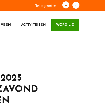
+
-
Tekstgrootte
JVEEN
ACTIVITEITEN
WORD LID
2025
ZAVOND
EN